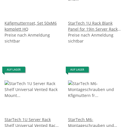
Käfigmutternset, Set 50xM6
StarTech 1U Rack Blank
komplett HQ
Panel for 19in Server Racks
Preise nach Anmeldung
and Cabinets
Preise nach Anmeldung
sichtbar
sichtbar
AUF LAGER
AUF LAGER
StarTech 1U Server Rack
StarTech M6-
Shelf Universal Vented Rack
Montageschrauben und