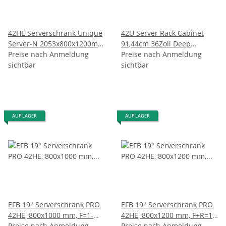
42HE Serverschrank Unique
42U Server Rack Cabinet
Server-N 2053x800x1200mm
91,44cm 36Zoll Deep
gr.
Preise nach Anmeldung
Enclosure
Preise nach Anmeldung
sichtbar
sichtbar
AUF LAGER
AUF LAGER
EFB 19" Serverschrank PRO
EFB 19" Serverschrank PRO
42HE, 800x1000 mm, F=1-
42HE, 800x1200 mm, F+R=1-
tlg., R=2-tlg., RAL9005
Preise nach Anmeldung
tlg., RAL7035
Preise nach Anmeldung