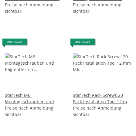
Mount Cantilever Tray for
Preise nach Anmeldung
Kfigmuttern fr
Preise nach Anmeldung
19inch Network Equipment
sichtbar
Serverschrank / Rack - 100
sichtbar
Rack
St.
AUF LAGER
AUF LAGER
StarTech M6-
StarTech Rack Screws 20
Montageschrauben und
Pack Installation Tool 12 mm
Kfigmuttern fr
Preise nach Anmeldung
M6 Screws M6 Nuts Cabinet
Preise nach Anmeldung
Serverschrank / Rack - 50 St.
sichtbar
Mounting Screws and Cage
sichtbar
Nuts