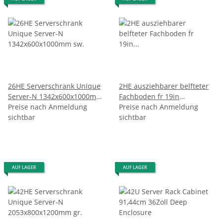
26HE Serverschrank Unique
2HE ausziehbarer belfteter
Server-N 1342x600x1000mm
Fachboden fr 19in
sw.
Preise nach Anmeldung
Serverschrank mit
Preise nach Anmeldung
sichtbar
Kabelfhrung / verstellbarer
sichtbar
Montagetiefe bis 22,7 kg
AUF LAGER
AUF LAGER