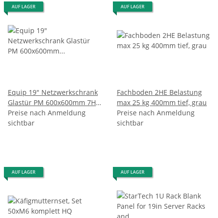
AUF LAGER
AUF LAGER
Equip 19" Netzwerkschrank
Fachboden 2HE Belastung
Glastür PM 600x600mm 7HE
max 25 kg 400mm tief, grau
schwarz
Preise nach Anmeldung
Preise nach Anmeldung
sichtbar
sichtbar
AUF LAGER
AUF LAGER