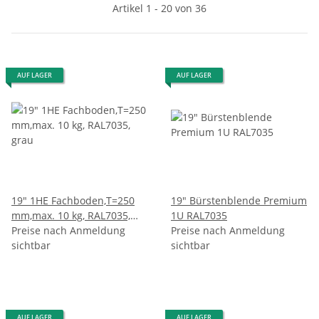
Artikel 1 - 20 von 36
AUF LAGER
AUF LAGER
19" 1HE Fachboden,T=250
19" Bürstenblende Premium
mm,max. 10 kg, RAL7035,
1U RAL7035
grau
Preise nach Anmeldung
Preise nach Anmeldung
sichtbar
sichtbar
AUF LAGER
AUF LAGER