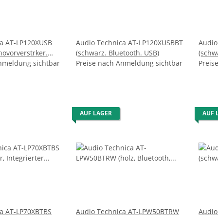
ca AT-LP120XUSB
Audio Technica AT-LP120XUSBBT
Audio
novorverstrker.
(schwarz. Bluetooth. USB)
(schwa
nmeldung sichtbar
Preise nach Anmeldung sichtbar
Phono
Preis
AUF LAGER
AUF 
ca AT-LP70XBTBS
Audio Technica AT-LPW50BTRW
Audio