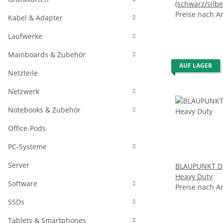
(schwarz/silbe
Phono-Vorverst
Preise nach A
Kabel & Adapter
Vollautomat, 
Laufwerke
Mainboards & Zubehör
AUF LAGER
Netzteile
Netzwerk
Notebooks & Zubehör
Office-Pods
PC-Systeme
Server
BLAUPUNKT Da
Heavy Duty
Software
Preise nach A
SSDs
Tablets & Smartphones