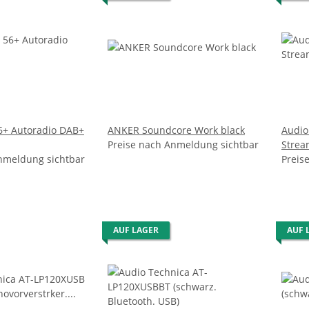
6+ Autoradio DAB+
ANKER Soundcore Work black
Audio
Preise nach Anmeldung sichtbar
Strea
nmeldung sichtbar
Preis
AUF LAGER
AUF 