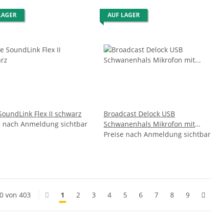
LAGER
AUF LAGER
SoundLink Flex II schwarz
Broadcast Delock USB
e nach Anmeldung sichtbar
Schwanenhals Mikrofon mit
Standfuß und Mute + On / Off
Preise nach Anmeldung sichtbar
Taste
20 von 403
1
2
3
4
5
6
7
8
9