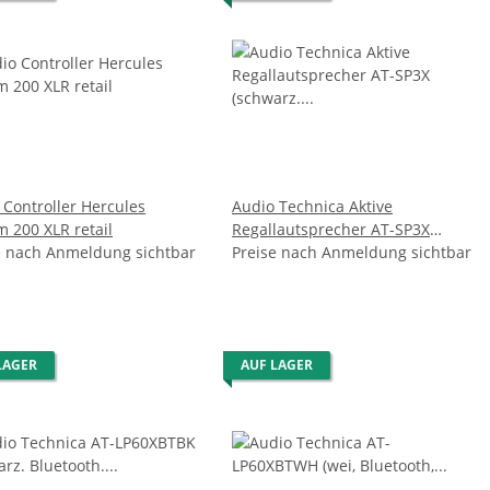
 Controller Hercules
Audio Technica Aktive
m 200 XLR retail
Regallautsprecher AT-SP3X
e nach Anmeldung sichtbar
(schwarz. Bluetooth 5.3)
Preise nach Anmeldung sichtbar
LAGER
AUF LAGER