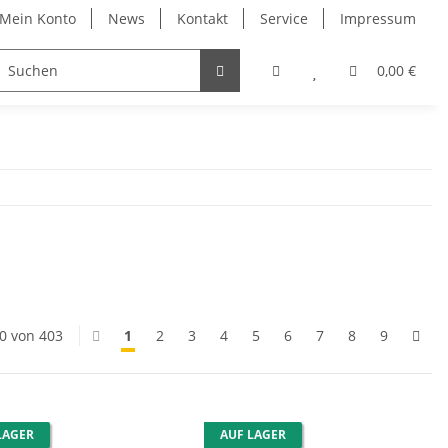
Mein Konto
News
Kontakt
Service
Impressum
0,00 €
20 von 403
1
2
3
4
5
6
7
8
9
LAGER
AUF LAGER