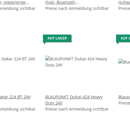
r, Integrierter
(holz, Bluetooth,
(schw
rker, Bluetooth,
nmeldung sichtbar
Phonovorverstrker)
Preise nach Anmeldung sichtbar
Vorver
Preis
Riemenantrieb)
AUF LAGER
AUF 
kar 224 BT 24V
BLAUPUNKT Dubai 424 Heavy
Blaup
Duty 24V
Preis
nmeldung sichtbar
Preise nach Anmeldung sichtbar