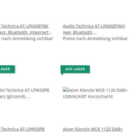
 Technica AT-LP60XBTBK
Audio Technica AT-LP60XBTWH
rz. Bluetooth. Integrierter
(wei, Bluetooth,
-Vorverstrker)
e nach Anmeldung sichtbar
Phonovorverstrker)
Preise nach Anmeldung sichtbar
LAGER
AUF LAGER
 Technica AT-LPW50PB
Axion Kienzle MCR 1120 DAB+