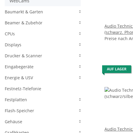
WebCams
Baumarkt & Garten
Beamer & Zubehör
Audio Techni
(schwarz. Pho
CPUs
USB)
Preise nach A
Displays
Drucker & Scanner
Eingabegeräte
AUF LAGER
Energie & USV
Festnetz-Telefonie
Festplatten
Flash-Speicher
Gehäuse
Audio Techni
Grafikkarten