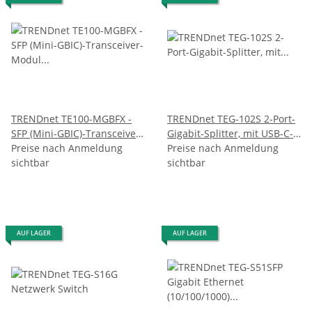
TRENDnet TE100-MGBFX -
TRENDnet TEG-102S 2-Port-
SFP (Mini-GBIC)-Transceiver-
Gigabit-Splitter, mit USB-C-
Modul - Fast Ethernet -
Preise nach Anmeldung
Stromversorgung
Preise nach Anmeldung
100Base-FX - LC Multi-Mode
sichtbar
sichtbar
- 1310 nm (TE100-MGBFX)
AUF LAGER
AUF LAGER