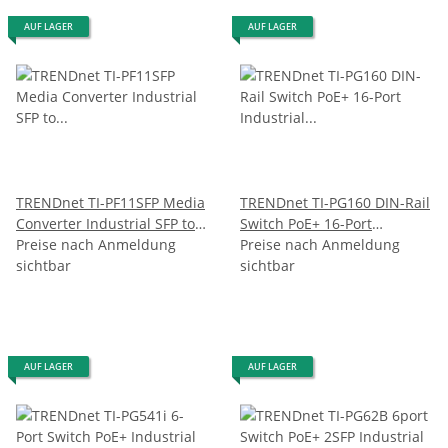
AUF LAGER
AUF LAGER
TRENDnet TI-PF11SFP Media
TRENDnet TI-PG160 DIN-Rail
Converter Industrial SFP to
Switch PoE+ 16-Port
Gigabit PoE+
Preise nach Anmeldung
Industrial Gigabit
Preise nach Anmeldung
sichtbar
sichtbar
AUF LAGER
AUF LAGER