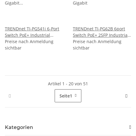
TRENDnet TI-PG541i 6-Port
TRENDnet TI-PG62B 6port
Switch PoE+ Industrial
Switch PoE+ 2SFP Industrial
Gigabit Layer 2 DIN-Rail
Preise nach Anmeldung
Gigabit
Preise nach Anmeldung
sichtbar
sichtbar
Artikel 1 - 20 von 51
Seite
1
Kategorien