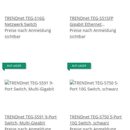
TRENDnet TEG-S16G
TRENDnet TEG-S51SFP
Netzwerk Switch
Gigabit Ethernet
Preise nach Anmeldung
(10/100/1000) Schwarz
Preise nach Anmeldung
sichtbar
Netzwerk Switch
sichtbar
AUF LAGER
AUF LAGER
TRENDnet TEG-S591 9-Port
TRENDnet TEG-S750 5-Port
Switch, Multi-Gigabit
10G Switch, schwarz
Preise nach Anmeldung
Preise nach Anmeldung