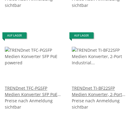
sichtbar
sichtbar
AUF LAGER
AUF LAGER
TRENDnet TFC-PGSFP
TRENDnet TI-BF22SFP
Medien Konverter SFP PoE
Medien Konverter, 2-Port
powered
Preise nach Anmeldung
Industrial SFP zu Gigabit
Preise nach Anmeldung
sichtbar
PoE++
sichtbar