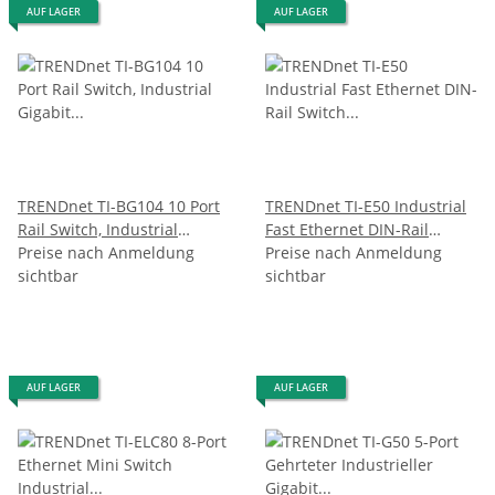
AUF LAGER
AUF LAGER
TRENDnet TI-BG104 10 Port
TRENDnet TI-E50 Industrial
Rail Switch, Industrial
Fast Ethernet DIN-Rail
Gigabit PoE++ DIN-Rail
Preise nach Anmeldung
Switch 5-Port
Preise nach Anmeldung
sichtbar
sichtbar
AUF LAGER
AUF LAGER