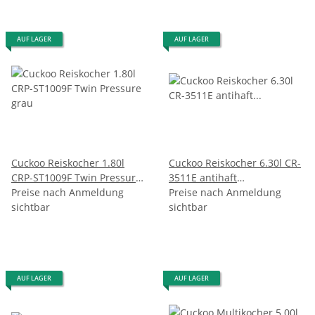
AUF LAGER
AUF LAGER
Cuckoo Reiskocher 1.80l
Cuckoo Reiskocher 6.30l CR-
CRP-ST1009F Twin Pressure
3511E antihaft
grau
Preise nach Anmeldung
Edelstahlgehäuse
Preise nach Anmeldung
sichtbar
sichtbar
AUF LAGER
AUF LAGER