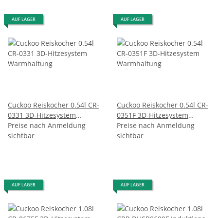
AUF LAGER
AUF LAGER
Cuckoo Reiskocher 0.54l CR-
Cuckoo Reiskocher 0.54l CR-
0331 3D-Hitzesystem
0351F 3D-Hitzesystem
Warmhaltung
Preise nach Anmeldung
Warmhaltung
Preise nach Anmeldung
sichtbar
sichtbar
AUF LAGER
AUF LAGER