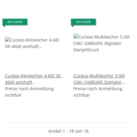
AUF LAGER
AUF LAGER
Cuckoo Reiskocher 4.60l SR-
Cuckoo Multikocher 5.00l
4600 antihaft
CMC-QAB549S Digitaler
Edelstahlgehäuse
Preise nach Anmeldung
Dampfdruck
Preise nach Anmeldung
sichtbar
sichtbar
Artikel 1 - 18 von 18