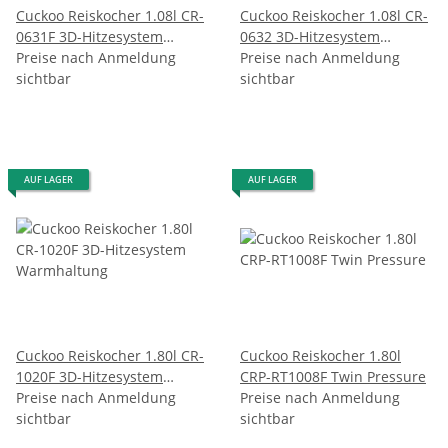
Cuckoo Reiskocher 1.08l CR-
Cuckoo Reiskocher 1.08l CR-
0631F 3D-Hitzesystem
0632 3D-Hitzesystem
Warmhaltung
Preise nach Anmeldung
Warmhaltung
Preise nach Anmeldung
sichtbar
sichtbar
AUF LAGER
AUF LAGER
Cuckoo Reiskocher 1.80l CR-
Cuckoo Reiskocher 1.80l
1020F 3D-Hitzesystem
CRP-RT1008F Twin Pressure
Warmhaltung
Preise nach Anmeldung
Preise nach Anmeldung
sichtbar
sichtbar