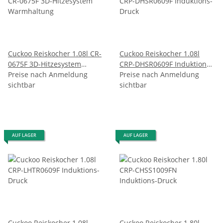
Cuckoo Reiskocher 1.08l CR-
Cuckoo Reiskocher 1.08l
0675F 3D-Hitzesystem
CRP-DHSR0609F Induktions-
Warmhaltung
Preise nach Anmeldung
Druck
Preise nach Anmeldung
sichtbar
sichtbar
AUF LAGER
AUF LAGER
Cuckoo Reiskocher 1.08l
Cuckoo Reiskocher 1.80l