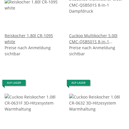
Reiskocher 1.80l CR-1095
Cuckoo Multikocher 5.00l
white
CMC-QSB501S 8-in-1
Preise nach Anmeldung
Dampfdruck
Preise nach Anmeldung
sichtbar
sichtbar
AUF LAGER
AUF LAGER