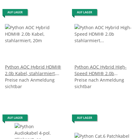
AUF LAGER
AUF LAGER
Python AOC Hybrid HDMI®
Python AOC Hybrid High-
2.0b Kabel, stahlarmiert,
Speed HDMI® 2.0b
20m
Preise nach Anmeldung
stahlarmiert 4K @60Hz
Preise nach Anmeldung
sichtbar
schwarz 30m
sichtbar
AUF LAGER
AUF LAGER