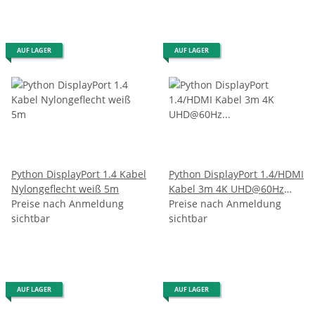
AUF LAGER
AUF LAGER
Python DisplayPort 1.4 Kabel
Python DisplayPort 1.4/HDMI
Nylongeflecht weiß 5m
Kabel 3m 4K UHD@60Hz
Preise nach Anmeldung
vergoldet OFC St./St.
Preise nach Anmeldung
sichtbar
schwarz
sichtbar
AUF LAGER
AUF LAGER