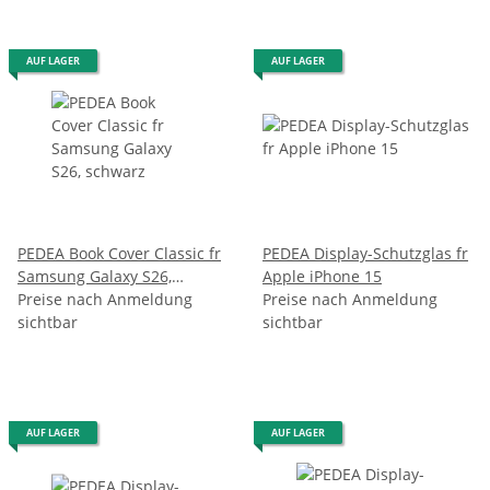
AUF LAGER
AUF LAGER
PEDEA Book Cover Classic fr
PEDEA Display-Schutzglas fr
Samsung Galaxy S26,
Apple iPhone 15
schwarz
Preise nach Anmeldung
Preise nach Anmeldung
sichtbar
sichtbar
AUF LAGER
AUF LAGER