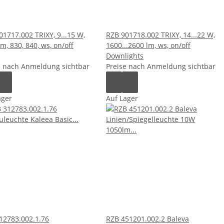
01717.002 TRIXY, 9...15 W,
RZB 901718.002 TRIXY, 14...22 W,
m, 830, 840, ws, on/off
1600...2600 lm, ws, on/off
Downlights
e nach Anmeldung sichtbar
Preise nach Anmeldung sichtbar
ager
Auf Lager
12783.002.1.76
RZB 451201.002.2 Baleva