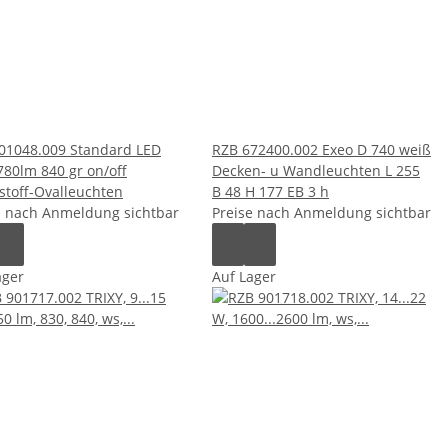
01048.009 Standard LED
RZB 672400.002 Exeo D 740 weiß
780lm 840 gr on/off
Decken- u Wandleuchten L 255
stoff-Ovalleuchten
B 48 H 177 EB 3 h
e nach Anmeldung sichtbar
Preise nach Anmeldung sichtbar
ager
Auf Lager