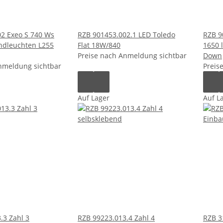
2 Exeo S 740 Ws
RZB 901453.002.1 LED Toledo
RZB 9
ndleuchten L255
Flat 18W/840
1650 l
Preise nach Anmeldung sichtbar
Down
nmeldung sichtbar
Preis
Auf Lager
Auf L
.3 Zahl 3
RZB 99223.013.4 Zahl 4
RZB 3