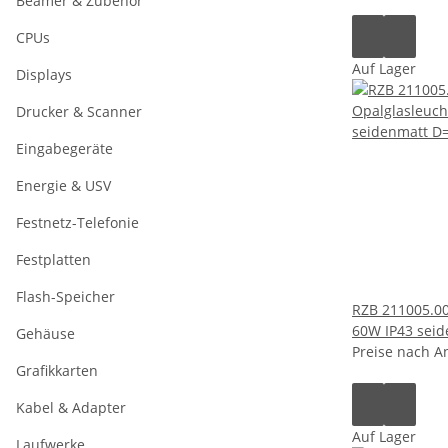
Beamer & Zubehör
CPUs
Auf Lager
Displays
Drucker & Scanner
Eingabegeräte
Energie & USV
Festnetz-Telefonie
Festplatten
Flash-Speicher
RZB 211005.00
60W IP43 sei
Gehäuse
Preise nach A
Grafikkarten
Kabel & Adapter
Auf Lager
Laufwerke